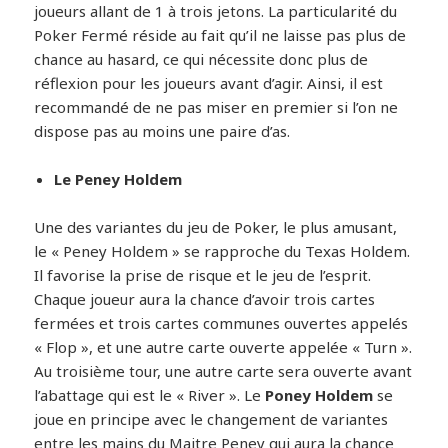
joueurs allant de 1 à trois jetons. La particularité du
Poker Fermé réside au fait qu’il ne laisse pas plus de
chance au hasard, ce qui nécessite donc plus de
réflexion pour les joueurs avant d’agir. Ainsi, il est
recommandé de ne pas miser en premier si l’on ne
dispose pas au moins une paire d’as.
Le Peney Holdem
Une des variantes du jeu de Poker, le plus amusant,
le « Peney Holdem » se rapproche du Texas Holdem.
Il favorise la prise de risque et le jeu de l’esprit.
Chaque joueur aura la chance d’avoir trois cartes
fermées et trois cartes communes ouvertes appelés
« Flop », et une autre carte ouverte appelée « Turn ».
Au troisième tour, une autre carte sera ouverte avant
l’abattage qui est le « River ». Le
Poney Holdem
se
joue en principe avec le changement de variantes
entre les mains du Maitre Peney qui aura la chance