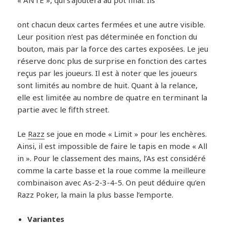
ont chacun deux cartes fermées et une autre visible.
Leur position n’est pas déterminée en fonction du
bouton, mais par la force des cartes exposées. Le jeu
réserve donc plus de surprise en fonction des cartes
reçus par les joueurs. Il est à noter que les joueurs
sont limités au nombre de huit. Quant à la relance,
elle est limitée au nombre de quatre en terminant la
partie avec le fifth street.
Le
Razz
se joue en mode « Limit » pour les enchères.
Ainsi, il est impossible de faire le tapis en mode « All
in ». Pour le classement des mains, l’As est considéré
comme la carte basse et la roue comme la meilleure
combinaison avec As-2-3-4-5. On peut déduire qu’en
Razz Poker, la main la plus basse l’emporte.
Variantes