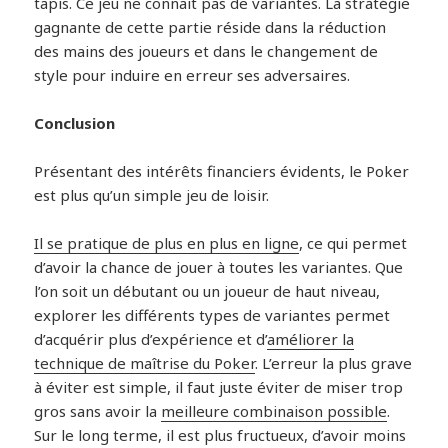
tapis. Ce jeu ne connait pas de variantes. La stratégie
gagnante de cette partie réside dans la réduction
des mains des joueurs et dans le changement de
style pour induire en erreur ses adversaires.
Conclusion
Présentant des intérêts financiers évidents, le Poker
est plus qu’un simple jeu de loisir.
Il se pratique de plus en plus en ligne
, ce qui permet
d’avoir la chance de jouer à toutes les variantes. Que
l’on soit un débutant ou un joueur de haut niveau,
explorer les différents types de variantes permet
d’acquérir plus d’expérience et d’
améliorer la
technique de maîtrise du Poker
. L’erreur la plus grave
à éviter est simple, il faut juste éviter de miser trop
gros sans avoir la
meilleure combinaison possible
.
Sur le long terme, il est plus fructueux, d’avoir moins