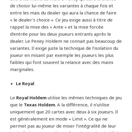
de choisir lui-même les variantes à chaque fois et
entre les mais du dealer qui aura la chance de faire
« le dealer’s choice ». Ce jeu exige aussi à titre de
rappel la mise des « Ante » et la mise forcée
d’entrée pour les deux joueurs entrants après le
dealer. Le Peney Holdem ne connait pas beaucoup de
variantes. Il exige juste la technique de l’isolation du
joueur en misant par exemple les joueurs les plus
faibles qui font souvent la relance avec des mains
marginales.
Le Royal
Le
Royal Holdem
utilise les mêmes techniques de jeu
que le
Texas Holdem
. A la
différence, il n’utilise
uniquement que 20 cartes avec deux à six joueurs. Il
est généralement en mode « Limit ». Ce qui ne
permet pas au joueur de miser l’intégralité de leur