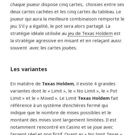
chaque joueur dispose cinq cartes, choisies entre ses
deux cartes cachées et les cinq cartes du tableau. Le
joueur qui aura la meilleure combinaison remporte le
jeu. S’il y a égalité, le pot sera alors partagé. La
stratégie idéale utilisée au
jeu de Texas Holdem
est
la stratégie agressive en misant et en relaçant aussi
souvent avec les cartes jouées.
Les variantes
En matière de
Texas Holdem
, il existe 4 grandes
variantes dont le « Limit », le « No Limit », le « Pot
Limit » et le « Mixed ». Le Limit
Texas Holdem
fait
référence à un système d’enchères fermé qui
indique que le nombre de mises possibles et le
montant des mises sont largement limitées. Il est
notamment rencontré en Casino et se joue avec
l’argent réel et non fictif. Quant au « No limit Texas »