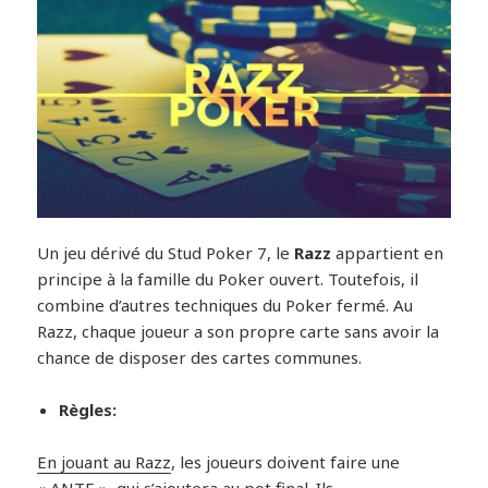
Un jeu dérivé du Stud Poker 7, le
Razz
appartient en
principe à la famille du Poker ouvert. Toutefois, il
combine d’autres techniques du Poker fermé. Au
Razz, chaque joueur a son propre carte sans avoir la
chance de disposer des cartes communes.
Règles:
En jouant au Razz
, les joueurs doivent faire une
« ANTE », qui s’ajoutera au pot final. Ils