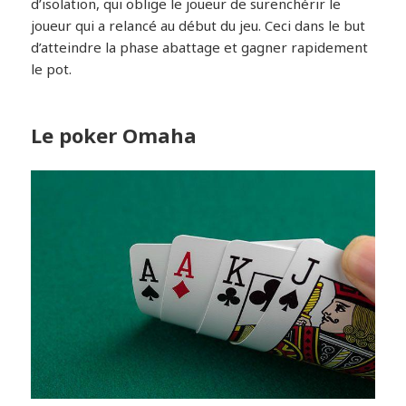
d’isolation, qui oblige le joueur de surenchérir le
joueur qui a relancé au début du jeu. Ceci dans le but
d’atteindre la phase abattage et gagner rapidement
le pot.
Le poker Omaha