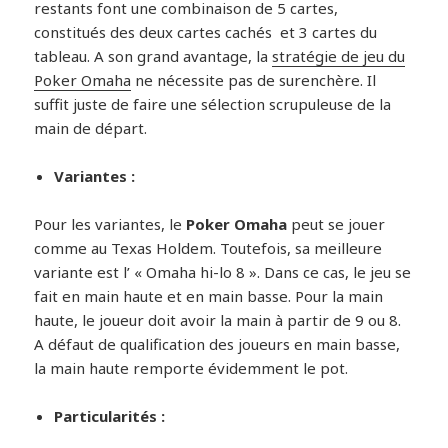
restants font une combinaison de 5 cartes,
constitués des deux cartes cachés et 3 cartes du
tableau. A son grand avantage, la
stratégie de jeu du
Poker Omaha
ne nécessite pas de surenchère. Il
suffit juste de faire une sélection scrupuleuse de la
main de départ.
Variantes :
Pour les variantes, le
Poker Omaha
peut se jouer
comme au Texas Holdem. Toutefois, sa meilleure
variante est l’ « Omaha hi-lo 8 ». Dans ce cas, le jeu se
fait en main haute et en main basse. Pour la main
haute, le joueur doit avoir la main à partir de 9 ou 8.
A défaut de qualification des joueurs en main basse,
la main haute remporte évidemment le pot.
Particularités :