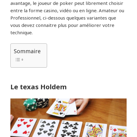
avantage, le joueur de poker peut librement choisir
entre la forme casino, vidéo ou en ligne. Amateur ou
Professionnel, ci-dessous quelques variantes que
vous devez connaitre plus pour améliorer votre
technique.
Sommaire
Le texas Holdem