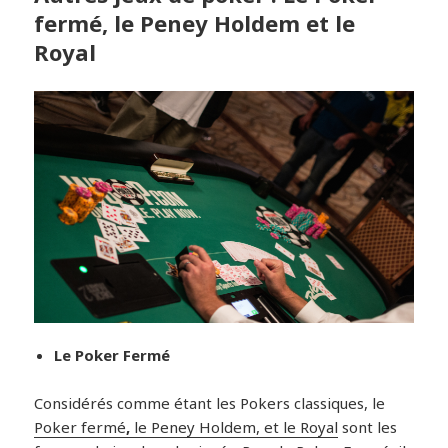
fermé, le Peney Holdem et le
Royal
Le Poker Fermé
Considérés comme étant les Pokers classiques, le
Poker fermé
,
le Peney Holdem, et le Royal
sont les