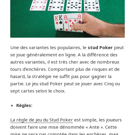
Une des variantes les populaires, le
stud Poker
peut
se joue généralement en ligne. A la différence des
autres variantes, il est très cher avec de nombreux
tours d’enchères. Comportant plus de risques et de
hasard, la stratégie ne suffit pas pour gagner la
partie. Le jeu stud Poker peut se jouer avec Cinq ou
sept cartes selon le choix.
Règles:
La règle de jeu du Stud Poker
est simple, les joueurs
doivent faire une mise dénommée « Ante ». Cette
mise ne sera pas comptée dans les enchères, mais