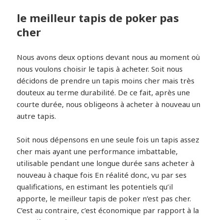
le meilleur tapis de poker pas
cher
Nous avons deux options devant nous au moment où
nous voulons choisir le tapis à acheter. Soit nous
décidons de prendre un tapis moins cher mais très
douteux au terme durabilité. De ce fait, après une
courte durée, nous obligeons à acheter à nouveau un
autre tapis.
Soit nous dépensons en une seule fois un tapis assez
cher mais ayant une performance imbattable,
utilisable pendant une longue durée sans acheter à
nouveau à chaque fois En réalité donc, vu par ses
qualifications, en estimant les potentiels qu’il
apporte, le meilleur tapis de poker n’est pas cher.
C’est au contraire, c’est économique par rapport à la