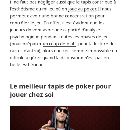
Il ne faut pas négliger aussi que le tapis contribue à
l’esthétisme du milieu où on
joue au poker
. Il nous
permet d’avoir une bonne concentration pour
contrôler le jeu. En effet, il est évident que les
joueurs doivent avoir une capacité d’analyse
psychologique pendant toutes les phases de jeu
(pour préparer
un coup de bluff
, pour la lecture des
cartes d’autrui), alors que ceci semble impossible ou
difficile à gérer quand la disposition n’est pas en
belle esthétique
Le meilleur tapis de poker pour
jouer chez soi