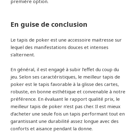
première option.
En guise de conclusion
Le tapis de poker est une accessoire maitresse sur
lequel des manifestations douces et intenses
s’alternent.
En général, il est engagé à subir l’effet du coup du
jeu. Selon ses caractéristiques, le meilleur tapis de
poker est le tapis favorable à la glisse des cartes,
robuste, en bonne esthétique et convenable à notre
préférence. En évaluant le rapport qualité prix, le
meilleur tapis de poker n’est pas cher. Il est mieux
d’acheter une seule fois un tapis performant tout en
garantissant une durabilité assez longue avec des
conforts et aisance pendant la donne.