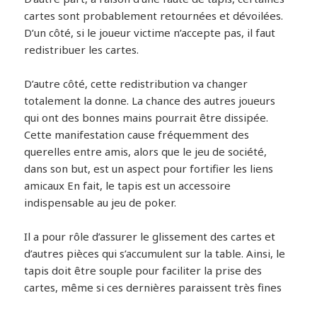
cartes sont probablement retournées et dévoilées.
D’un côté, si le joueur victime n’accepte pas, il faut
redistribuer les cartes.
D’autre côté, cette redistribution va changer
totalement la donne. La chance des autres joueurs
qui ont des bonnes mains pourrait être dissipée.
Cette manifestation cause fréquemment des
querelles entre amis, alors que le jeu de société,
dans son but, est un aspect pour fortifier les liens
amicaux En fait, le tapis est un accessoire
indispensable au jeu de poker.
Il a pour rôle d’assurer le glissement des cartes et
d’autres pièces qui s’accumulent sur la table. Ainsi, le
tapis doit être souple pour faciliter la prise des
cartes, même si ces dernières paraissent très fines